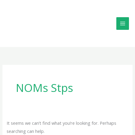
Skip
Search
to
for:
content
NOMs Stps
It seems we can’t find what you’re looking for. Perhaps
searching can help.