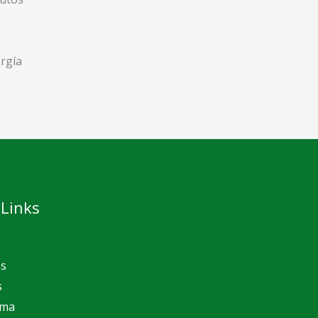
rgía
 Links
s
s
rma