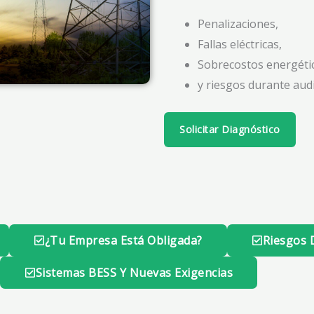
Penalizaciones,
Fallas eléctricas,
Sobrecostos energéti
y riesgos durante audi
Solicitar Diagnóstico
¿Tu Empresa Está Obligada?
Riesgos 
Sistemas BESS Y Nuevas Exigencias